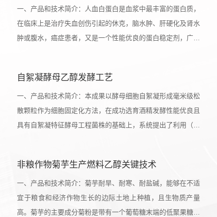
特，有“黄金水果”的美誉和价值。覆盆子甘酸微温，性禀中
一、产品和技术简介：人血白蛋白是血浆中最丰富的蛋白质，
和，归肝、肾经，具收敛...
在临床上是治疗失血创伤引起的休克，脑水肿、肝硬化及肾水
肿或腹水，癌症患者，又是一个性能优良的蛋白稳定剂，广泛
用于生物制药、疫苗和其他蛋白产品中，还可以作为细胞培养
的添加成分，2000年全世界的总消耗量接近600吨。目前血清
自絮凝酵母乙醇发酵工艺
白蛋白主要从人的血液中提取，但血液的供给量有限，同时血
液中存在的病毒等有害成分污染易造成潜在的危害。未来的发
一、产品和技术简介：本成果以酵母细胞自絮凝形成毫米级松
展方向为采用重组酵母...
散颗粒作为细胞固定化方法，在成功选育酒精发酵性能优良且
具有自絮凝特征酵母工程菌株的基础上，系统提出了利用（酵
母）细胞自絮凝形成颗粒作为细胞固定化方法的无载体固定化
细胞技术的新概念，开发了基于自絮凝颗粒细胞均匀悬浮原理
非粮作物菊芋生产燃料乙醇关键技术
的悬浮床生物反应器。在此基础上：建立了形状不规则、大小
不均一、非刚性自絮凝颗粒酵母在线表征方法，研究了自絮凝
一、产品和技术简介：菊芋耐旱、耐寒、耐盐碱，能够在不适
颗粒酵母生长和酒精...
宜于粮食和经济作物生长的边际土地上种植，且生物质产量
高。菊芋的主要成分菊粉是带有一个葡萄糖末端的低聚果糖，