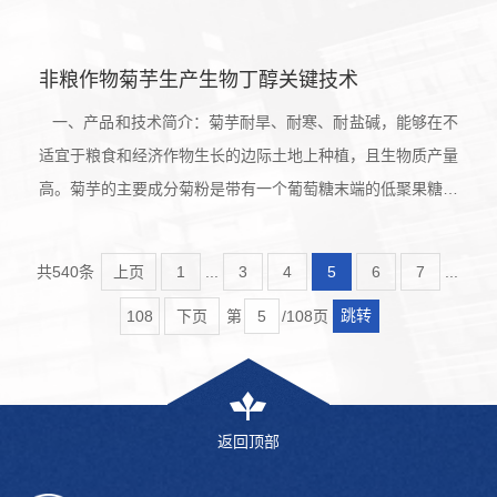
与目前国内外普遍关注的以农作物秸秆为代表的木质纤维素类
生物质相比，易于水解获得可发酵性糖。因此，菊芋是替代粮
非粮作物菊芋生产生物丁醇关键技术
食类淀粉质原料生产燃料乙醇和其它生物基化学品可供选择的
原料之一。以非粮作物菊芋块茎为原料生产燃料乙醇，拥有具
一、产品和技术简介：菊芋耐旱、耐寒、耐盐碱，能够在不
有菊粉酶生产能力且乙...
适宜于粮食和经济作物生长的边际土地上种植，且生物质产量
高。菊芋的主要成分菊粉是带有一个葡萄糖末端的低聚果糖，
易于水解获得可发酵性糖。是替代粮食类淀粉质原料生产生物
基化学品可供选择的原料之一。针对菊芋物料的特点，选育驯
共540条
上页
1
...
3
4
5
6
7
...
化出适用于菊芋原料的丁醇发酵菌种。在此基础上针对发酵终
跳转
108
下页
第
/108页
点丁醇产量低（丁醇浓度低、丁醇占总溶剂比例仅有约60%）
等问题，开展了以提...
返回顶部