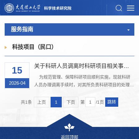
服务指南
科技项目（民口）
关于科研人员调离时科研项目相关事宜处理的说明
15
为规范管理、保障科研项目顺利实施，现就科研
2026-04
人员办理调离手续时，对其所负责科研项目的处理原
则与相关流程说明如下：一、 核心原则与前置要求
根据《大连理工大学科研项目管理办法》（大工办发
跳转
共1条
上页
1
下页
第
/1页
〔2022〕18号）规定，项目负责人调离学校前，必
须对其作为负责人承担的所有在研项目及已申报未立
项（含合同签署中）项目进行全面清查，并依据项目
状态分类完成妥善处理。此系学校审批其调离申请的
返回顶部