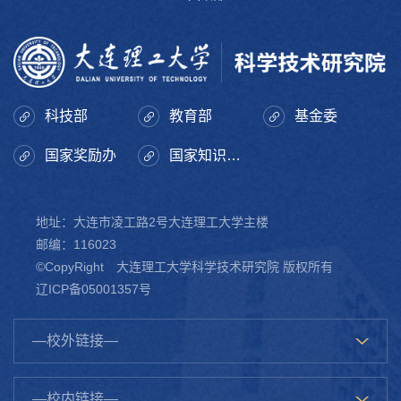
必要前提，旨在确保各类科研任务的延续性，...
科技部
教育部
基金委
国家奖励办
国家知识产权局
地址：大连市凌工路2号大连理工大学主楼
邮编：116023
©CopyRight 大连理工大学科学技术研究院 版权所有
辽ICP备05001357号
—校外链接—
—校内链接—