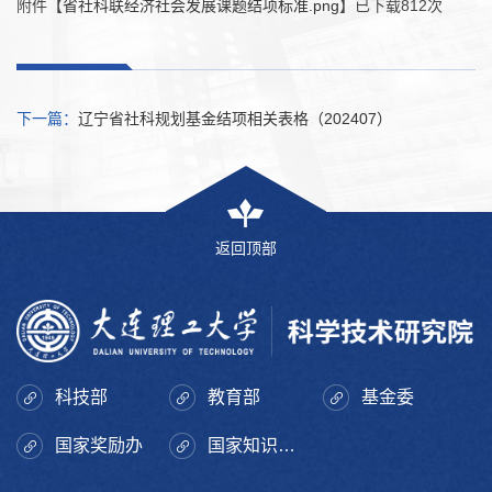
附件【
省社科联经济社会发展课题结项标准.png
】已下载
812
次
下一篇：
辽宁省社科规划基金结项相关表格（202407）
返回顶部
科技部
教育部
基金委
国家奖励办
国家知识产权局