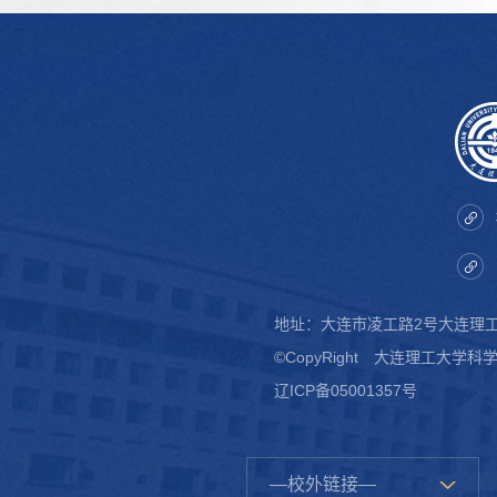
地址：大连市凌工路2号大连
©CopyRight 大连理工大学
辽ICP备05001357号
—校外链接—