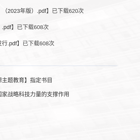
023年版）.pdf
】已下载
620
次
pdf
】已下载
608
次
.pdf
】已下载
608
次
想主题教育】指定书目
国家战略科技力量的支撑作用