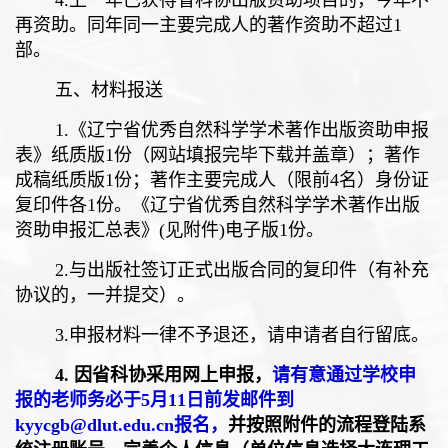
4.
上一年已获得省科协出版资助项目的，今年不
再资助。同年同一主要完成人的著作资助不超过
1
部。
五、材料报送
1.
《辽宁省优秀自然科学学术著作出版资助申报
表》纸质版
1
份（网站填报完毕下载并盖章）；著作
成稿纸质版
1
份；著作主要完成人（限前
4
名）身份证
复印件各
1
份。《辽宁省优秀自然科学学术著作出版
资助申报汇总表》
(
见
附件
)
电子版
1
份。
2.
与出版社签订正式出版合同的复印件（有补充
协议的，一并提交）。
3.
申报材料一律不予退还，请申请者自行
留底
。
4.
因省科协采用网上申报，
请有意通过学校申
报的老师务必于
5
月
11
日前发邮件到
kyycgb@dlut.edu.cn
报名
，
并按照附件的流程
登陆
系