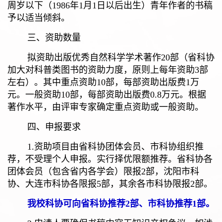
周岁以下（
1986
年
1
月
1
日以后出生）青年作者的书稿
予以适当倾斜。
三、资助数量
拟资助出版优秀自然科学学术著作
20
部（省科协
加大对科普类图书的资助力度，原则上每年资助
3
部
左右）。其中重点资助
10
部，每部资助出版费
1
万
元。一般资助
10
部，每部资助出版费
0.8
万元。根据
著作水平，由评审专家确定重点资助或一般资助。
四、申报要求
1.
资助项目由省科协团体会员、市科协组织推
荐，不受理个人申报。实行择优限额推荐。省科协各
团体会员（包含省内各学会）限报
2
部，沈阳市科
协、大连市科协各限报
5
部，其余各市科协限报
2
部。
我校科协可向省科协推荐
2
部、市科协推荐
1
部。